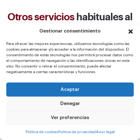
Otros servicios
habituales al
instalar líneas de vida
en
Gestionar consentimiento
Barcelona
Para ofrecer las mejores experiencias, utilizamos tecnologías como las
cookies para almacenar y/o acceder a la información del dispositivo. El
consentimiento de estas tecnologías nos permitirá procesar datos como
el comportamiento de navegación o las identificaciones únicas en este
sitio. No consentir o retirar el consentimiento, puede afectar
negativamente a ciertas características y funciones.
Aceptar
Denegar
Ver preferencias
Politica de cookies
Politica de privacidad
Aviso legal