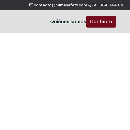
contacto@humasafety.com
Tel: 964 044 645
Quiénes somos
Contacto