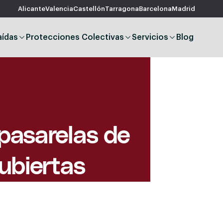
Alicante
Valencia
Castellón
Tarragona
Barcelona
Madrid
aídas
Protecciones Colectivas
Servicios
Blog
 pasarelas de
cubiertas