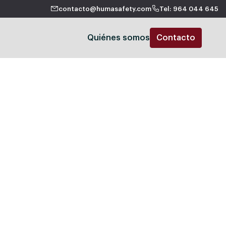
contacto@humasafety.com
Tel: 964 044 645
Quiénes somos
Contacto