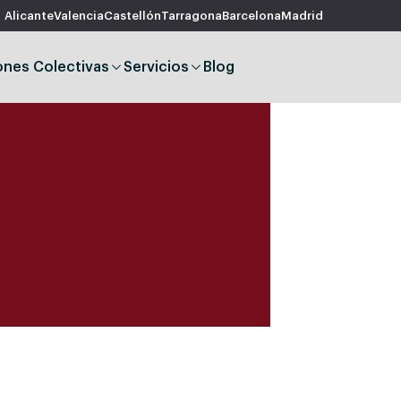
Alicante
Valencia
Castellón
Tarragona
Barcelona
Madrid
ones Colectivas
Servicios
Blog