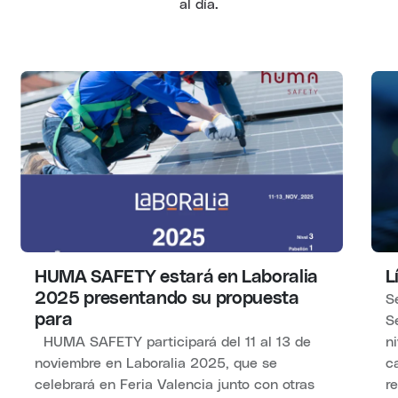
al día.
HUMA SAFETY estará en Laboralia
L
2025 presentando su propuesta
S
para
Se
HUMA SAFETY participará del 11 al 13 de
n
noviembre en Laboralia 2025, que se
c
celebrará en Feria Valencia junto con otras
re